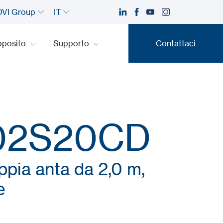
VI Group
IT
oposito
Supporto
Contattaci
Contattaci
02S20CD
ppia anta da 2,0 m,
e