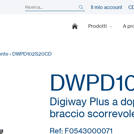
Il mio account
CD
Prodotti
A pr
ente
›
DWPD102S20CD
DWPD1
Digiway Plus a do
braccio scorrevol
Ref: F0543000071