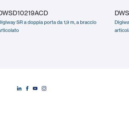
DWSD10219ACD
DWS
Digiway SR a doppia porta da 1,9 m, a braccio
Digiwa
articolato
articol