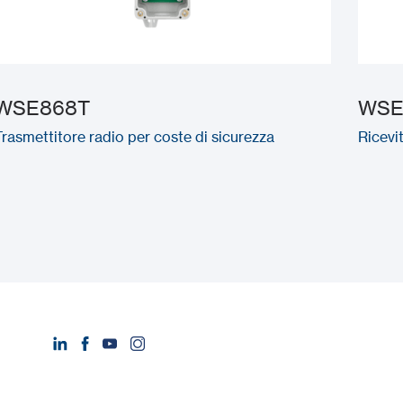
WSE868T
WSE
Trasmettitore radio per coste di sicurezza
Ricevi