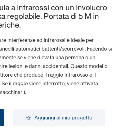
a a infrarossi con un involucro
ca regolabile. Portata di 5 M in
eriche.
are interferenze ad infrarossi è ideale per
ancelli automatici battenti/scorrevoli. Facendo sì
camente se viene rilevata una persona o un
nire lesioni e danni accidentali. Questo modello
titore che produce il raggio infrarosso e il
. Se il raggio viene interrotto, viene attivata
macchinari).
Aggiungi al mio progetto
Aggiungi al mio progetto