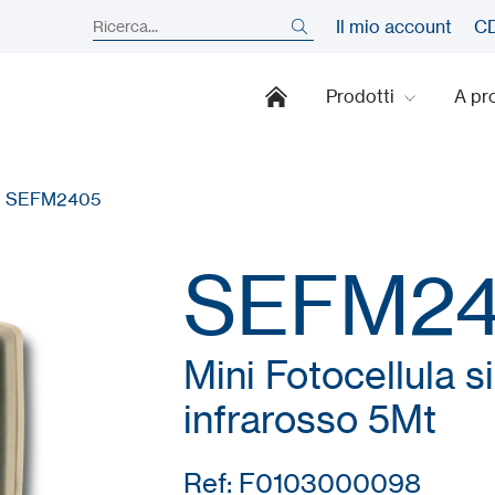
Il mio account
CD
Prodotti
A pr
›
SEFM2405
SEFM2
Mini Fotocellula s
infrarosso 5Mt
Ref: F0103000098