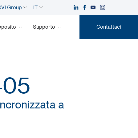
VI Group
IT
oposito
Supporto
Contattaci
Contattaci
405
incronizzata a