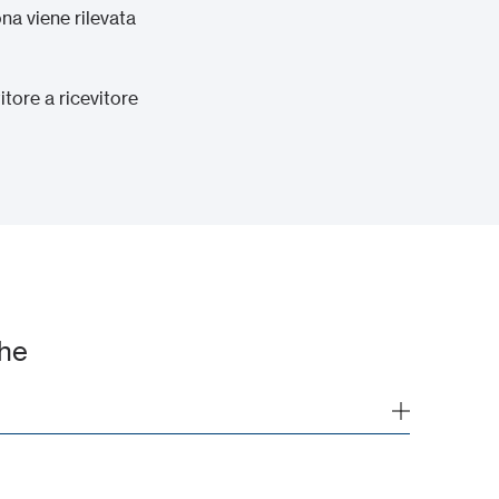
a viene rilevata
tore a ricevitore
che