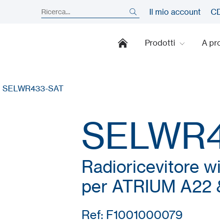
Il mio account
CD
Prodotti
A pr
›
SELWR433-SAT
SELWR4
Radioricevitore w
per ATRIUM A22 
Ref: F1001000079