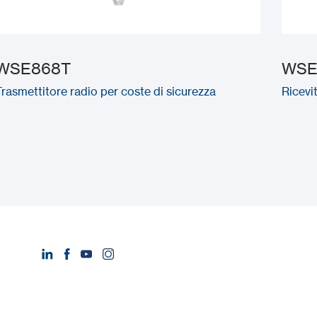
WSE868T
WSE
Trasmettitore radio per coste di sicurezza
Ricevi