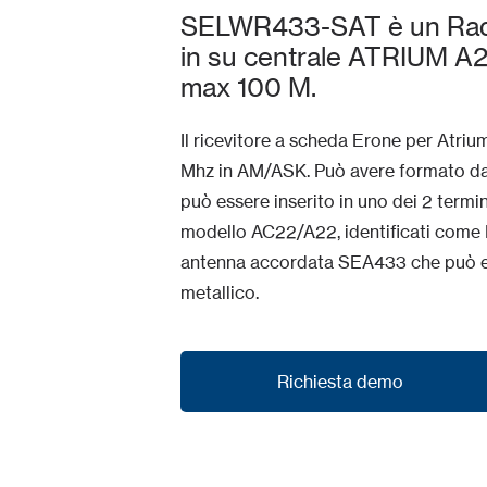
SELWR433-SAT è un Radio
in su centrale ATRIUM A2
max 100 M.
Il ricevitore a scheda Erone per Atriu
Mhz in AM/ASK. Può avere formato dati
può essere inserito in uno dei 2 termin
modello AC22/A22, identificati come Re
antenna accordata SEA433 che può ess
metallico.
Richiesta demo
Richiesta demo