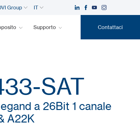
VI Group
IT
oposito
Supporto
Contattaci
Contattaci
33-SAT
iegand a 26Bit 1 canale
& A22K